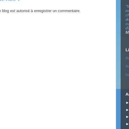
"N
m
blog est autorisé à enregistrer un commentaire.
ch
do
cu
d'
M
L
A
As
In
A