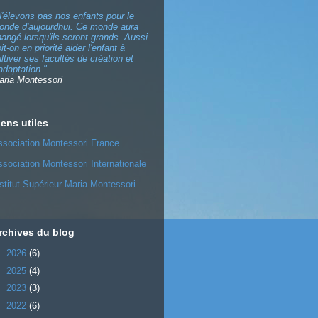
'élevons pas nos enfants pour le
onde d'aujourdhui. Ce monde aura
angé lorsqu'ils seront grands. Aussi
it-on en priorité aider l'enfant à
ltiver ses facultés de création et
adaptation."
aria Montessori
iens utiles
ssociation Montessori France
sociation Montessori Internationale
stitut Supérieur Maria Montessori
rchives du blog
►
2026
(6)
►
2025
(4)
►
2023
(3)
►
2022
(6)