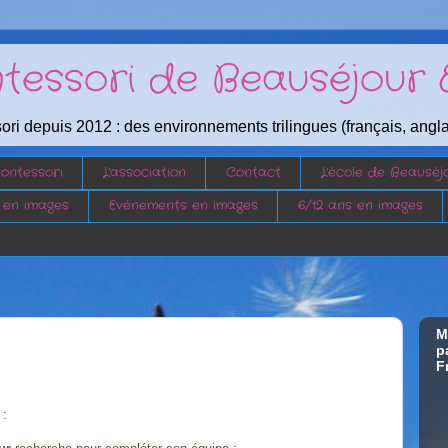
tessori de Beauséjour 
ori depuis 2012 : des environnements trilingues (français, angl
ontessori
L'association
Contact
L'école de Beauséj
 en images
Evénements en images
6/12 ans en images
M
p
F
: