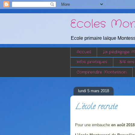
Ecoles Mon
Ecole primaire laïque Montess
Accueil
La pédagogie M
Infos pratiques
3/6 ans
Comprendre Montessori
lundi 5 mars 2018
L'école recrute
Pour une embauche
en août 2018