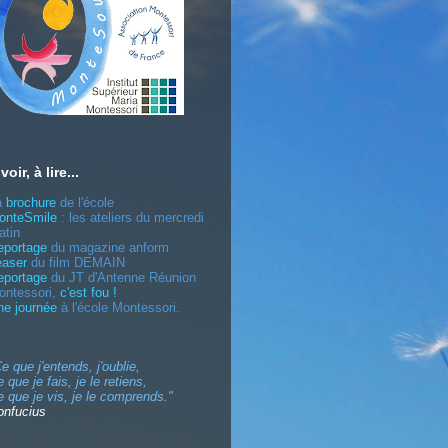
voir, à lire...
a
brochure
de l'école
onteSmile
: les ateliers du mercredi
atin
eportage
du magazine
anform
easer
du film
DEMAIN
eportage
du JT d'
Antenne
Réunion
ontessori
,
c'est fou !
ne journée
à l'école Montessori.
e que j'entends, j'oublie,
 que je fais, je le retiens,
 que je vis, je le comprends."
onfucius