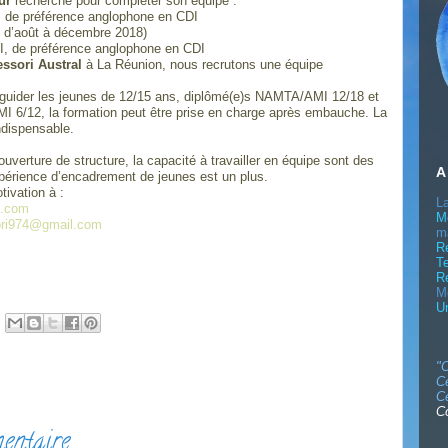
ur
recherche pour compléter son équipe :
I, de préférence anglophone en CDI
d’août à décembre 2018)
MI, de préférence anglophone en CDI
ssori Austral
à La Réunion, nous recrutons une équipe
r guider les jeunes de 12/15 ans, diplômé(e)s NAMTA/AMI 12/18 et
AMI 6/12, la formation peut être prise en charge après embauche. La
indispensable.
verture de structure, la capacité à travailler en équipe sont des
A 
périence d’encadrement de jeunes est un plus.
tivation à :
L
e.com
M
ori974@gmail.com
m
R
T
R
M
U
"C
Ce
Ce
C
entaire