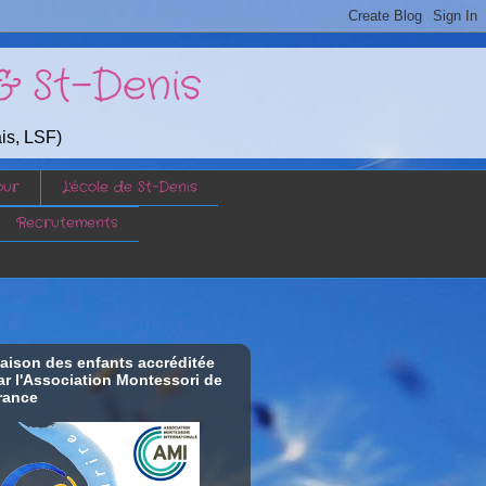
& St-Denis
ais, LSF)
our
L'école de St-Denis
Recrutements
aison des enfants accréditée
ar l'Association Montessori de
rance