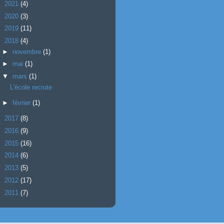
►
2021
(4)
►
2020
(3)
►
2019
(11)
▼
2018
(4)
►
novembre
(1)
►
mai
(1)
▼
mars
(1)
L'école recrute
►
février
(1)
►
2017
(8)
►
2016
(9)
►
2015
(16)
►
2014
(6)
►
2013
(5)
►
2012
(17)
►
2011
(7)