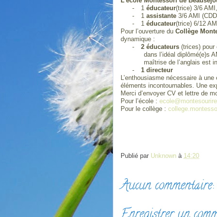
L’école Montessori de Beauséjo
-
1
éducateur
(trice) 3/6 AM
-
1
assistante
3/6 AMI (CDD 
-
1
éducateur
(trice) 6/12 A
Pour l’ouverture du
Collège Monte
dynamique :
-
2 éducateurs
(trices) pou
dans l’idéal diplômé(e)s 
maîtrise de l’anglais est 
-
1 directeur
L’enthousiasme nécessaire à une ou
éléments incontournables. Une ex
Merci d’envoyer CV et lettre de mo
Pour l’école :
ecole@montesourir
Pour le collège :
college.montess
Publié par
Unknown
à
14:20
Aucun commentaire:
Enregistrer un comm